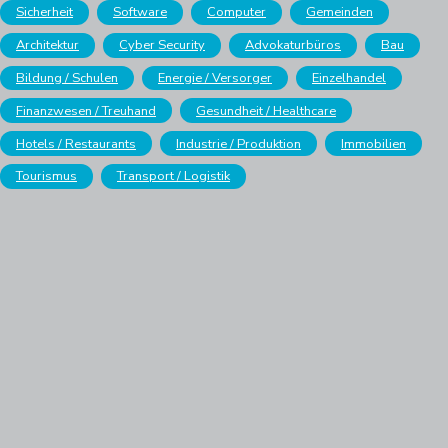
Sicherheit
Software
Computer
Gemeinden
Architektur
Cyber Security
Advokaturbüros
Bau
Bildung / Schulen
Energie / Versorger
Einzelhandel
Finanzwesen / Treuhand
Gesundheit / Healthcare
Hotels / Restaurants
Industrie / Produktion
Immobilien
Tourismus
Transport / Logistik