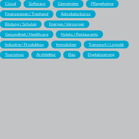
Cloud
Software
Gemeinden
Pflegeheime
Finanzwesen / Treuhand
Advokaturbüros
Bildung / Schulen
Energie / Versorger
Gesundheit / Healthcare
Hotels / Restaurants
Industrie / Produktion
Immobilien
Transport / Logistik
Tourismus
Architektur
Bau
Digitalisierung